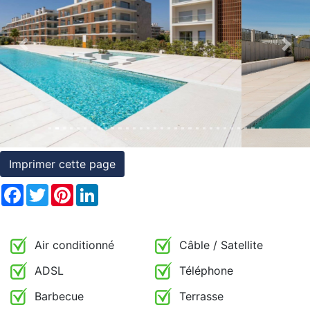
et
conditions
Previous
Nex
Témoignages
Conseils
Juridiques
Imprimer cette page
Facebook
Twitter
Pinterest
LinkedIn
Air conditionné
Câble / Satellite
ADSL
Téléphone
Barbecue
Terrasse