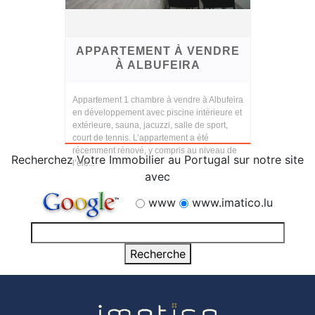
APPARTEMENT À VENDRE
À ALBUFEIRA
Appartement 1 chambre à vendre à Albufeira
en développement avec piscine intérieure et
extérieure, sauna, jacuzzi, salle de sport,
court de tennis. L’appartement a été
récemment rénové, y compris au niveau de
Recherchez Votre Immobilier au Portugal sur notre site
l’éle...
avec
www
www.imatico.lu