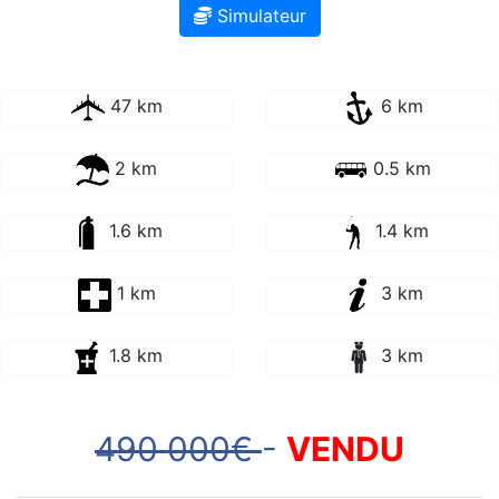
Simulateur
47 km
6 km
2 km
0.5 km
1.6 km
1.4 km
1 km
3 km
1.8 km
3 km
490 000€
-
VENDU