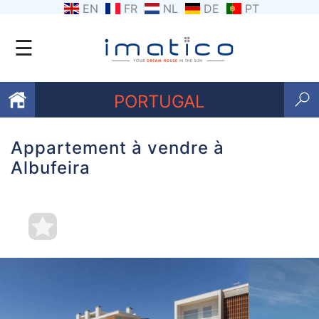
EN
FR
NL
DE
PT
☰
PORTUGAL
Appartement à vendre à
Favoris
Albufeira
Qui
sommes-
nous
Contactez
nous
Termes