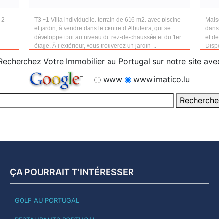
 2
T3 +1 Villa individuelle, terrain de 616 m2, avec piscine
Mais
et jardin, à vendre dans le centre d’Albufeira, qui se
dans 
développe tout au niveau du rez-de-chaussée et du 1er
et d
étage. À l’extérieur, vous trouverez un jardin ...
Dispo
Recherchez Votre Immobilier au Portugal sur notre site ave
www
www.imatico.lu
ÇA POURRAIT T'INTÉRESSER
GOLF AU PORTUGAL