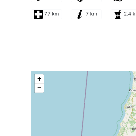
7.7 km
7 km
2.4 
+
−