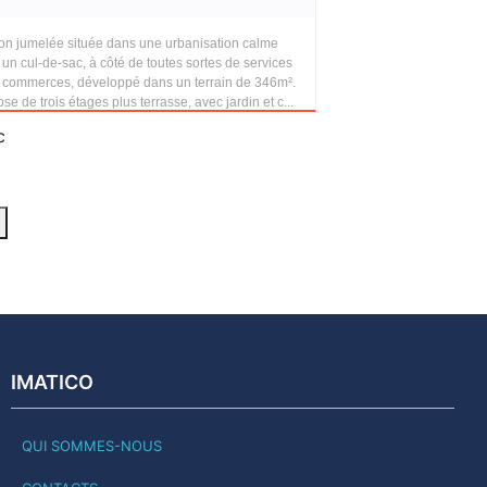
on jumelée située dans une urbanisation calme
un cul-de-sac, à côté de toutes sortes de services
e commerces, développé dans un terrain de 346m².
se de trois étages plus terrasse, avec jardin et c...
c
IMATICO
QUI SOMMES-NOUS