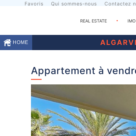
Favoris
Qui sommes-nous
Contactez 
REAL ESTATE
IMO
ALGARV
HOME
Favoris
Appartement à vendre
Qui
sommes-
nous
Contactez
nous
Termes