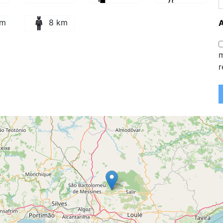
km
8 km
m
r