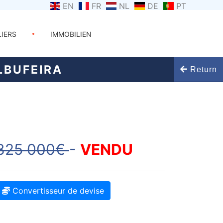
EN
FR
NL
DE
PT
LIERS
IMMOBILIEN
LBUFEIRA
Return
825 000€
-
VENDU
Convertisseur de devise