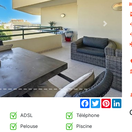
Next
Facebook
Twitter
Pinterest
Link
ADSL
Téléphone
Pelouse
Piscine