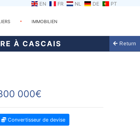
EN
FR
NL
DE
PT
LIERS
IMMOBILIEN
RE À CASCAIS
Return
300 000€
Convertisseur de devise