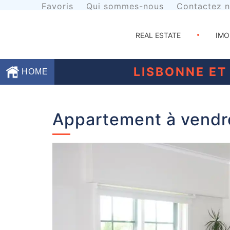
Favoris
Qui sommes-nous
Contactez 
REAL ESTATE
IMO
LISBONNE ET
HOME
Favoris
Appartement à vendr
Qui
sommes-
nous
Contactez
nous
Termes