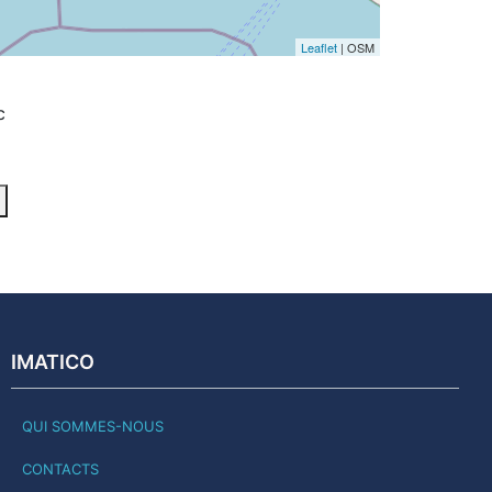
Leaflet
| OSM
c
IMATICO
QUI SOMMES-NOUS
CONTACTS