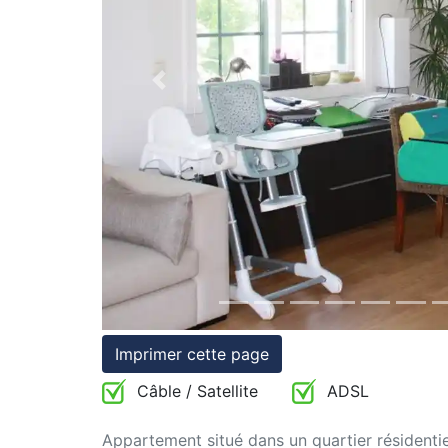
et
conditions
Previous
Témoignages
Conseils
Juridiques
Imprimer cette page
Câble / Satellite
ADSL
Appartement situé dans un quartier résidenti