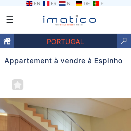
EN
FR
NL
DE
PT
☰
PORTUGAL
Appartement à vendre à Espinho
Favoris
Qui
sommes-
nous
Contactez
nous
Termes