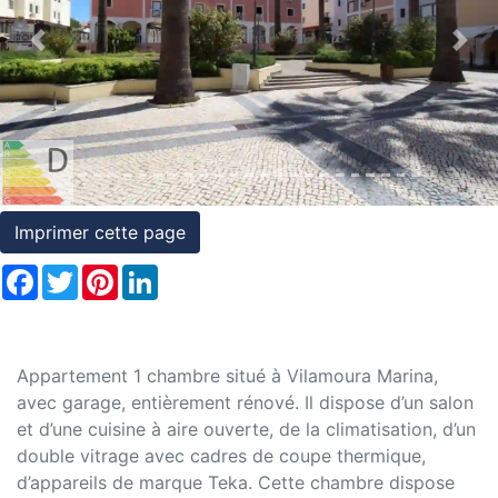
et
Previous
Nex
conditions
Témoignages
Conseils
Juridiques
Imprimer cette page
Facebook
Twitter
Pinterest
LinkedIn
Appartement 1 chambre situé à Vilamoura Marina,
avec garage, entièrement rénové. Il dispose d’un salon
et d’une cuisine à aire ouverte, de la climatisation, d’un
double vitrage avec cadres de coupe thermique,
d’appareils de marque Teka. Cette chambre dispose