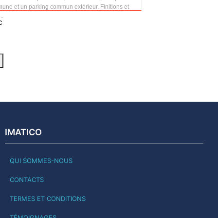
une et un parking commun extérieur. Finitions et
..
c
IMATICO
QUI SOMMES-NOUS
CONTACTS
TERMES ET CONDITIONS
TÉMOIGNAGES