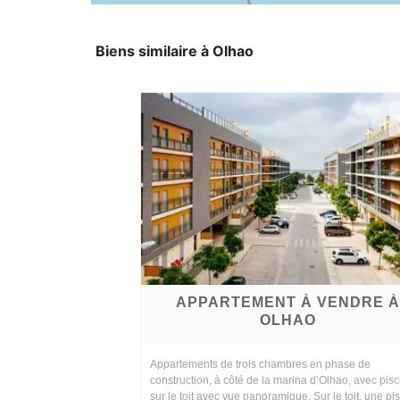
Biens similaire à Olhao
APPARTEMENT À VENDRE À
OLHAO
Appartements de trois chambres en phase de
construction, à côté de la marina d’Olhao, avec pisc
sur le toit avec vue panoramique. Sur le toit, une pi