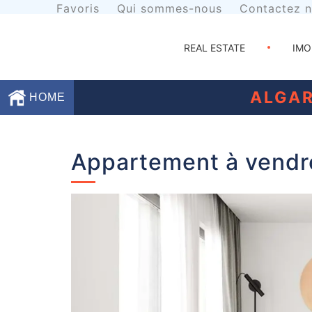
Favoris
Qui sommes-nous
Contactez 
REAL ESTATE
IMO
ALGAR
HOME
Favoris
Appartement à vendr
Qui
sommes-
nous
Contactez
nous
Termes