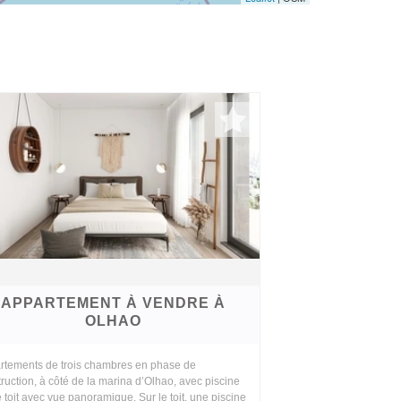
APPARTEMENT À VENDRE À
OLHAO
rtements de trois chambres en phase de
ruction, à côté de la marina d’Olhao, avec piscine
e toit avec vue panoramique. Sur le toit, une piscine