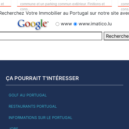
 et
commune et un parking commun extérieur. Finitions et
comm
cons...
cons.
Recherchez Votre Immobilier au Portugal sur notre site ave
www
www.imatico.lu
ÇA POURRAIT T'INTÉRESSER
GOLF AU PORTUGAL
RESTAURANTS PORTUGAL
INFORMATIONS SUR LE PORTUGAL
JOBS