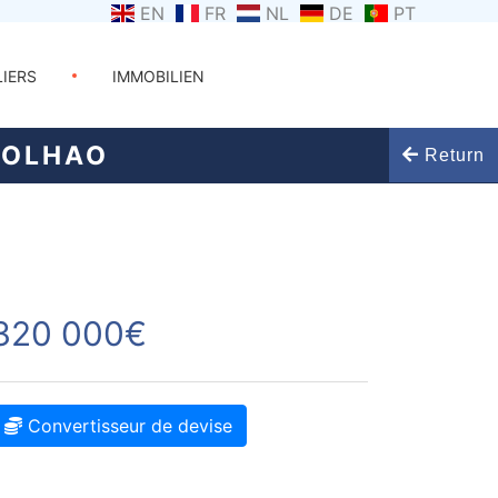
EN
FR
NL
DE
PT
LIERS
IMMOBILIEN
 OLHAO
Return
320 000€
Convertisseur de devise