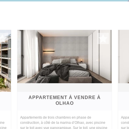
APPARTEMENT À VENDRE À
OLHAO
Appartements de trois chambres en phase de
Appa
ine
construction, à côté de la marina d’Olhao, avec piscine
const
scine
sur le toit avec vue panoramique. Sur le toit, une piscine
sur l