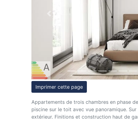
et
conditions
Previous
Témoignages
Conseils
Juridiques
Imprimer cette page
Appartements de trois chambres en phase de 
piscine sur le toit avec vue panoramique. Su
extérieur. Finitions et construction haut de