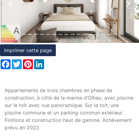
et
Previous
Nex
conditions
Témoignages
Conseils
Imprimer cette page
Juridiques
Facebook
Twitter
Pinterest
LinkedIn
Appartements de trois chambres en phase de
construction, à côté de la marina d’Olhao, avec piscine
sur le toit avec vue panoramique. Sur le toit, une
piscine commune et un parking commun extérieur.
Finitions et construction haut de gamme. Achèvement
prévu en 2022.