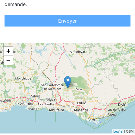
demande.
Envoyer
+
−
Leaflet
| OSM