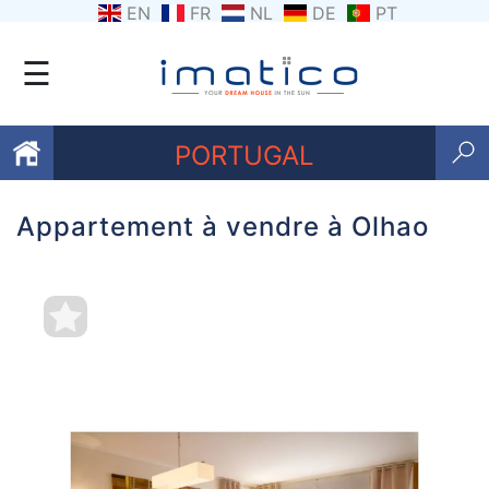
EN
FR
NL
DE
PT
☰
PORTUGAL
Appartement à vendre à Olhao
Favoris
Qui
sommes-
nous
Contactez
nous
Termes