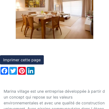
et
conditions
Previous
Nex
Témoignages
Conseils
Juridiques
Imprimer cette page
Facebook
Twitter
Pinterest
LinkedIn
Marina village est une entreprise développée à partir d
un concept qui repose sur les valeurs
environnementales et avec une qualité de construction
uniquement. Avec piscine communautaire dans l étage