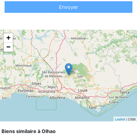
Envoyer
+
−
Leaflet
| OSM
Biens similaire à Olhao