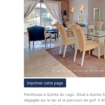
et
conditions
Previous
Témoignages
Conseils
Juridiques
Imprimer cette page
Penthouse à Quinta do Lago. Situé à Quinta 
dégagée sur le lac et le parcours de golf. Il 