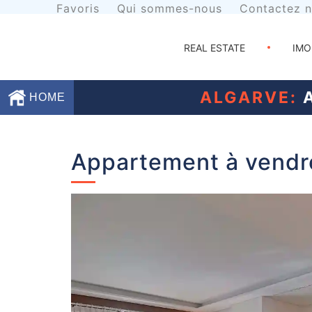
Favoris
Qui sommes-nous
Contactez 
REAL ESTATE
IMO
ALGARVE:
A
HOME
Favoris
Appartement à vendr
Qui
sommes-
nous
Contactez
nous
Termes