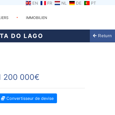
EN
FR
NL
DE
PT
LIERS
IMMOBILIEN
TA DO LAGO
Return
1 200 000€
Convertisseur de devise