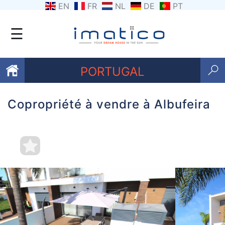
EN
FR
NL
DE
PT
☰
PORTUGAL
Copropriété à vendre à Albufeira
Favoris
Qui
sommes-
nous
Contactez
nous
Termes