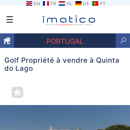
EN
FR
NL
DE
PT
☰
PORTUGAL
Golf Propriété à vendre à Quinta
Favoris
do Lago
Qui
sommes-
nous
Contactez
nous
Termes