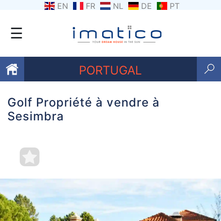
EN
FR
NL
DE
PT
☰
PORTUGAL
Golf Propriété à vendre à
Favoris
Sesimbra
Qui
sommes-
nous
Contactez
nous
Termes