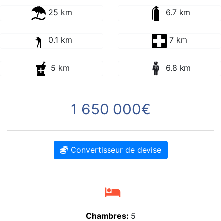
25 km
6.7 km
0.1 km
7 km
5 km
6.8 km
1 650 000€
Convertisseur de devise
Chambres:
5