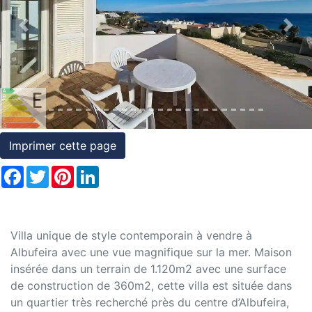
et
Previous
Nex
conditions
Témoignages
Conseils
Juridiques
Imprimer cette page
Facebook
Twitter
Pinterest
LinkedIn
Villa unique de style contemporain à vendre à
Albufeira avec une vue magnifique sur la mer. Maison
insérée dans un terrain de 1.120m2 avec une surface
de construction de 360m2, cette villa est située dans
un quartier très recherché près du centre d’Albufeira,