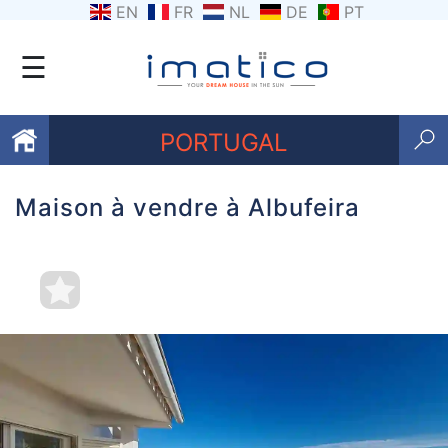
EN
FR
NL
DE
PT
☰
PORTUGAL
Maison à vendre à Albufeira
Favoris
Qui
sommes-
nous
Contactez
nous
Termes