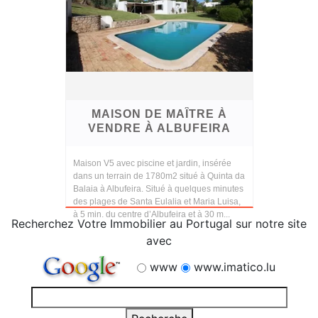
MAISON DE MAÎTRE À
VENDRE À ALBUFEIRA
Maison V5 avec piscine et jardin, insérée
dans un terrain de 1780m2 situé à Quinta da
Balaia à Albufeira. Situé à quelques minutes
des plages de Santa Eulalia et Maria Luisa,
à 5 min. du centre d’Albufeira et à 30 m...
Recherchez Votre Immobilier au Portugal sur notre site
avec
www
www.imatico.lu