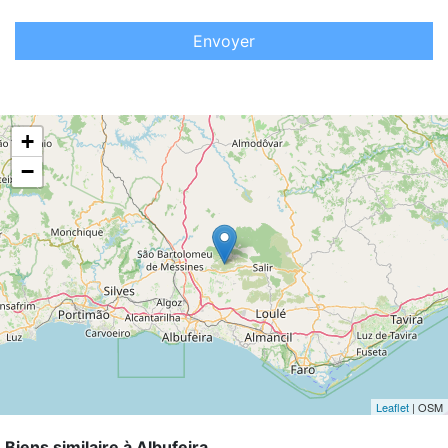
Envoyer
+
−
Leaflet
| OSM
Biens similaire à Albufeira