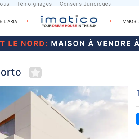
nous
Témoignages
Conseils Juridiques
BILIARIA
IMMOBI
T LE NORD:
MAISON À VENDRE 
orto