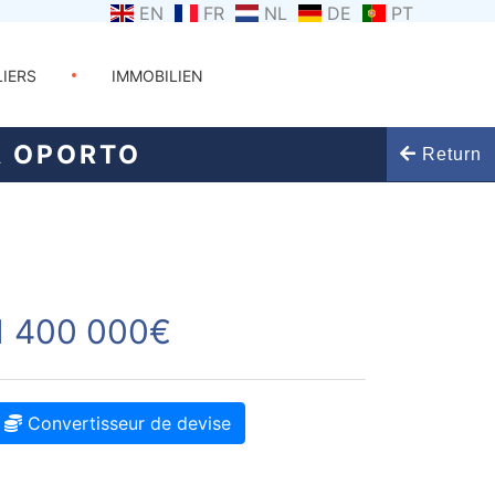
EN
FR
NL
DE
PT
LIERS
IMMOBILIEN
À OPORTO
Return
1 400 000€
Convertisseur de devise