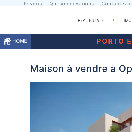
Favoris
Qui sommes-nous
Contactez 
REAL ESTATE
IMO
PORTO E
HOME
Favoris
Maison à vendre à Op
Qui
sommes-
nous
Contactez
nous
Termes