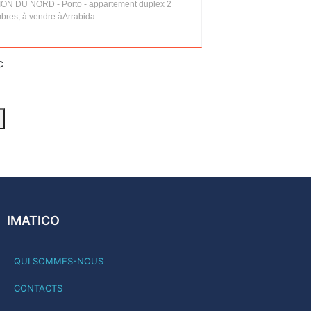
ON DU NORD - Porto - appartement duplex 2
bres, à vendre àArrabida
c
IMATICO
QUI SOMMES-NOUS
CONTACTS