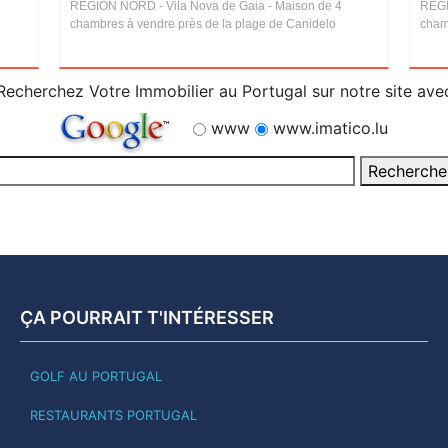
RÉGION NORD - Vila Nova de Gaia - Maison de 4
RÉGI
chambres à vendre près de la plage de Canidelo
cham
Recherchez Votre Immobilier au Portugal sur notre site ave
www
www.imatico.lu
ÇA POURRAIT T'INTÉRESSER
GOLF AU PORTUGAL
RESTAURANTS PORTUGAL