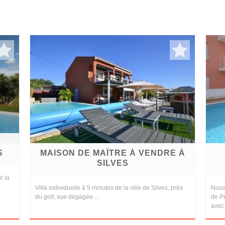
S
MAISON DE MAÎTRE À VENDRE À
SILVES
r la
Villa individuelle à 5 minutes de la ville de Silves, près
Nouv
du golf, vue dégagée....
de Pe
avec 