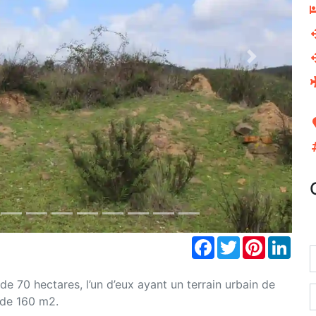
Next
Facebook
Twitter
Pinterest
Link
de 70 hectares, l’un d’eux ayant un terrain urbain de
 de 160 m2.