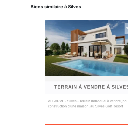
Biens similaire à Silves
TERRAIN À VENDRE À SILVE
ALGARVE - Silves - Terrain individuel à vendre, pou
construction d'une maison, au Silves Golf Resort