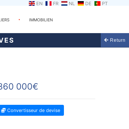
EN
FR
NL
DE
PT
LIERS
IMMOBILIEN
VES
Return
360 000€
Convertisseur de devise