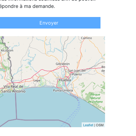
épondre à ma demande.
Envoyer
Leaflet
| OSM