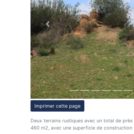
et
conditions
Previous
Témoignages
Conseils
Juridiques
Imprimer cette page
Deux terrains rustiques avec un total de près 
460 m2, avec une superficie de construction