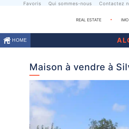
Favoris
Qui sommes-nous
Contactez 
REAL ESTATE
IMO
AL
HOME
Favoris
Maison à vendre à Si
Qui
sommes-
nous
Contactez
nous
Termes