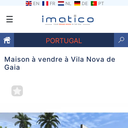
EN
FR
NL
DE
PT
☰
PORTUGAL
Maison à vendre à Vila Nova de
Favoris
Gaia
Qui
sommes-
nous
Contactez
nous
Termes