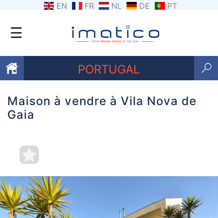
EN
FR
NL
DE
PT
☰
PORTUGAL
Maison à vendre à Vila Nova de
Favoris
Gaia
Qui
sommes-
nous
Contactez
nous
Termes