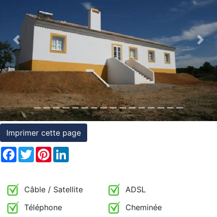
et
conditions
Previous
Nex
Témoignages
Conseils
Juridiques
Imprimer cette page
Facebook
Twitter
Pinterest
LinkedIn
Câble / Satellite
ADSL
Téléphone
Cheminée