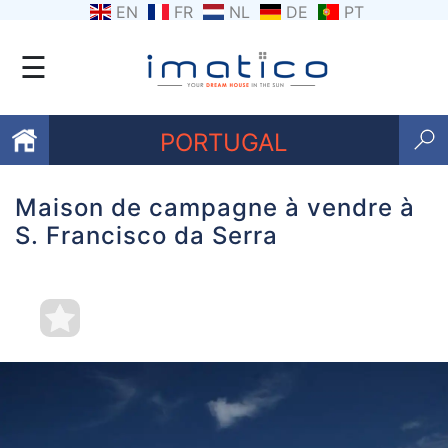
EN
FR
NL
DE
PT
☰
PORTUGAL
Maison de campagne à vendre à
Favoris
S. Francisco da Serra
Qui
sommes-
nous
Contactez
nous
Termes