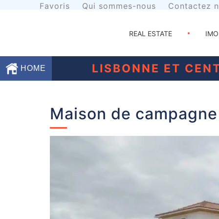
Favoris
Qui sommes-nous
Contactez 
REAL ESTATE
IMO
LISBONNE ET CEN
HOME
Favoris
Maison de campagne 
Qui
sommes-
nous
Contactez
nous
Termes