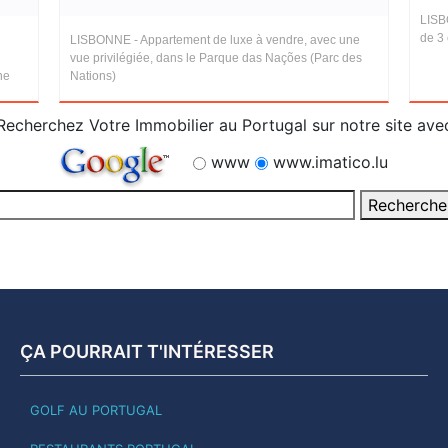
LISB
de 3 
LISBONNE - Appartement de luxe à vendre, avec une
vue privilégiée, dans le Parque das Nações (Parc des
ne
Nations)
Recherchez Votre Immobilier au Portugal sur notre site ave
www
www.imatico.lu
ÇA POURRAIT T'INTÉRESSER
GOLF AU PORTUGAL