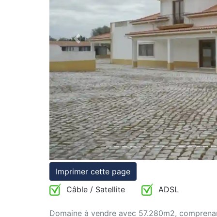
et
conditions
Previous
Témoignages
Conseils
Juridiques
Imprimer cette page
Câble / Satellite
ADSL
Domaine à vendre avec 57.280m2, comprenant 