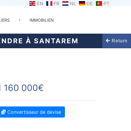
EN
FR
NL
DE
PT
LIERS
IMMOBILIEN
ENDRE À SANTAREM
Return
1 160 000€
Convertisseur de devise