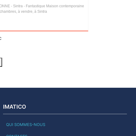
ONNE - Sintra - Fantastique Maison contemporaine
chambres, à vendre, à Sintra
c
IMATICO
QUI SOMMES-NOUS