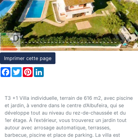
et
Previous
Nex
conditions
Témoignages
Conseils
Juridiques
Imprimer cette page
Facebook
Twitter
Pinterest
LinkedIn
T3 +1 Villa individuelle, terrain de 616 m2, avec piscine
et jardin, à vendre dans le centre d’Albufeira, qui se
développe tout au niveau du rez-de-chaussée et du
1er étage. À l’extérieur, vous trouverez un jardin tout
autour avec arrosage automatique, terrasses,
barbecue, piscine et place de parking. La villa est