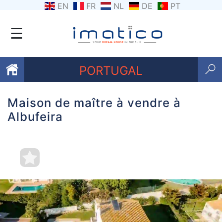
EN
FR
NL
DE
PT
☰
PORTUGAL
Maison de maître à vendre à
Favoris
Albufeira
Qui
sommes-
nous
Contactez
nous
Termes