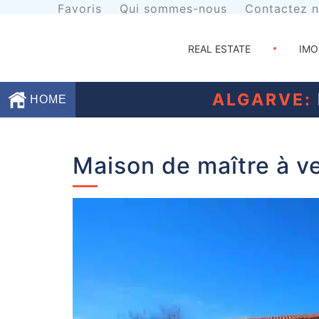
Favoris
Qui sommes-nous
Contactez 
REAL ESTATE
IMO
ALGARVE:
HOME
Favoris
Maison de maître à ve
Qui
sommes-
nous
Contactez
nous
Termes