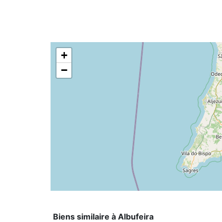
+
−
Biens similaire à Albufeira