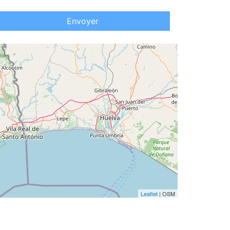
Envoyer
Leaflet
| OSM