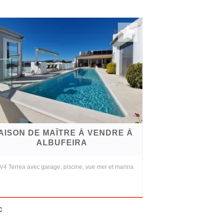
AISON DE MAÎTRE À VENDRE À
ALBUFEIRA
 V4 Terrea avec garage, piscine, vue mer et marina
c