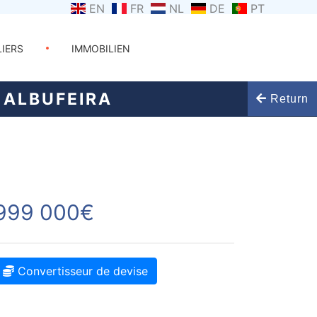
EN
FR
NL
DE
PT
LIERS
IMMOBILIEN
 ALBUFEIRA
Return
999 000€
Convertisseur de devise