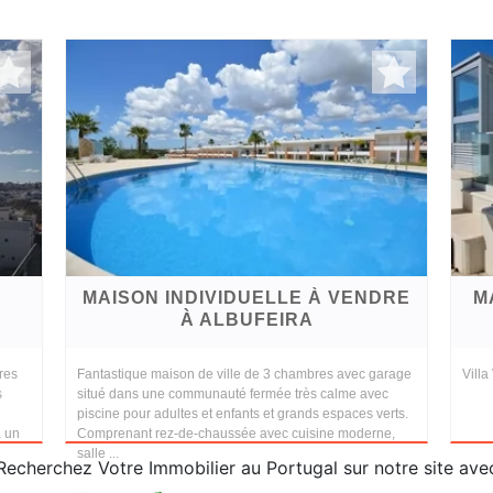
MAISON INDIVIDUELLE À VENDRE
M
À ALBUFEIRA
res
Fantastique maison de ville de 3 chambres avec garage
Villa
s
situé dans une communauté fermée très calme avec
piscine pour adultes et enfants et grands espaces verts.
a un
Comprenant rez-de-chaussée avec cuisine moderne,
salle ...
Recherchez Votre Immobilier au Portugal sur notre site ave