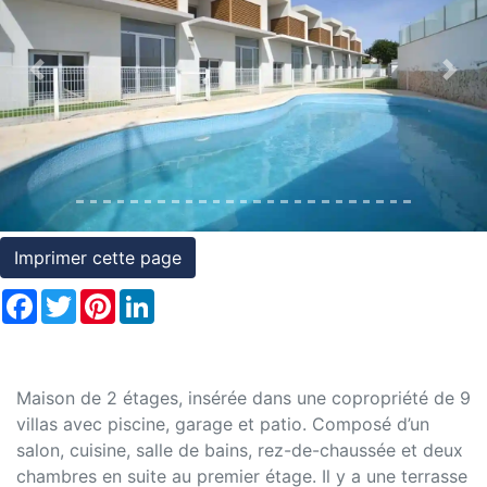
et
conditions
Previous
Nex
Témoignages
Conseils
Juridiques
Imprimer cette page
Facebook
Twitter
Pinterest
LinkedIn
Maison de 2 étages, insérée dans une copropriété de 9
villas avec piscine, garage et patio. Composé d’un
salon, cuisine, salle de bains, rez-de-chaussée et deux
chambres en suite au premier étage. Il y a une terrasse