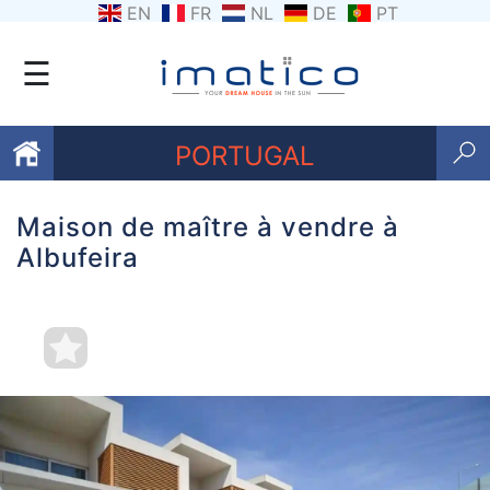
EN
FR
NL
DE
PT
☰
PORTUGAL
Maison de maître à vendre à
Favoris
Albufeira
Qui
sommes-
nous
Contactez
nous
Termes