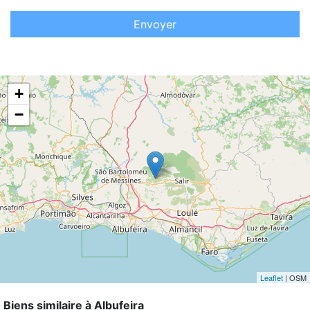
Envoyer
+
−
Leaflet
| OSM
Biens similaire à Albufeira