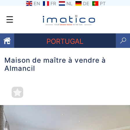
EN
FR
NL
DE
PT
☰
PORTUGAL
Maison de maître à vendre à
Favoris
Almancil
Qui
sommes-
nous
Contactez
nous
Termes