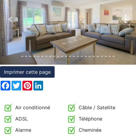
et
conditions
Previous
Nex
Témoignages
Conseils
Juridiques
Imprimer cette page
Facebook
Twitter
Pinterest
LinkedIn
Air conditionné
Câble / Satellite
ADSL
Téléphone
Alarme
Cheminée