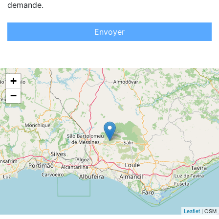
demande.
Envoyer
+
−
Leaflet
| OSM