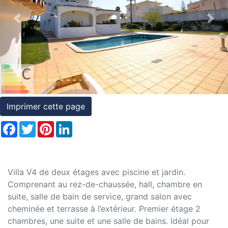
et
Previous
Nex
conditions
Témoignages
Conseils
Juridiques
Imprimer cette page
Facebook
Twitter
Pinterest
LinkedIn
Villa V4 de deux étages avec piscine et jardin.
Comprenant au rez-de-chaussée, hall, chambre en
suite, salle de bain de service, grand salon avec
cheminée et terrasse à l’extérieur. Premier étage 2
chambres, une suite et une salle de bains. Idéal pour