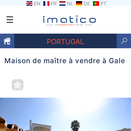
EN
FR
NL
DE
PT
☰
PORTUGAL
Maison de maître à vendre à Gale
Favoris
Qui
sommes-
nous
Contactez
nous
Termes