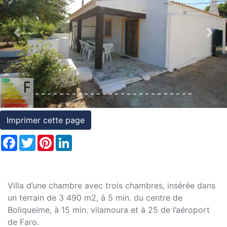
et
conditions
Previous
Nex
Témoignages
Conseils
Juridiques
Imprimer cette page
Facebook
Twitter
Pinterest
LinkedIn
Villa d’une chambre avec trois chambres, insérée dans
un terrain de 3 490 m2, à 5 min. du centre de
Boliqueime, à 15 min. vilamoura et à 25 de l’aéroport
de Faro.