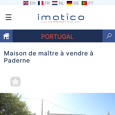
EN
FR
NL
DE
PT
☰
PORTUGAL
Maison de maître à vendre à
Favoris
Paderne
Qui
sommes-
nous
Contactez
nous
Termes