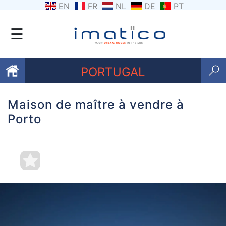
EN
FR
NL
DE
PT
☰
PORTUGAL
Maison de maître à vendre à
Favoris
Porto
Qui
sommes-
nous
Contactez
nous
Termes