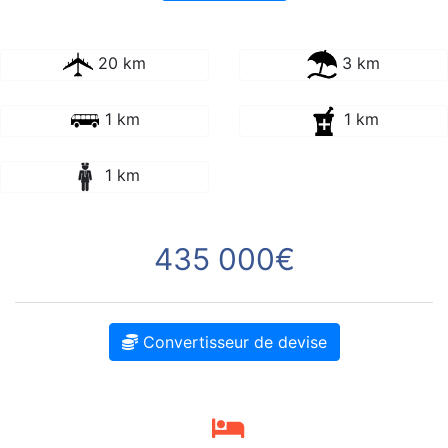
20 km
3 km
1 km
1 km
1 km
435 000€
Convertisseur de devise