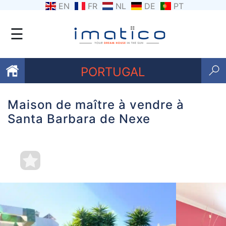
EN
FR
NL
DE
PT
☰
PORTUGAL
Maison de maître à vendre à
Favoris
Santa Barbara de Nexe
Qui
sommes-
nous
Contactez
nous
Termes