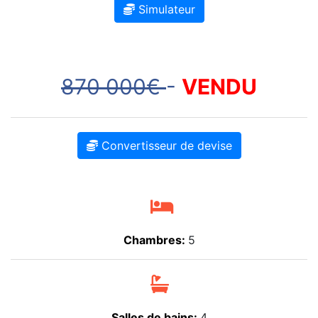
Simulateur
870 000€
-
VENDU
Convertisseur de devise
Chambres:
5
Salles de bains:
4