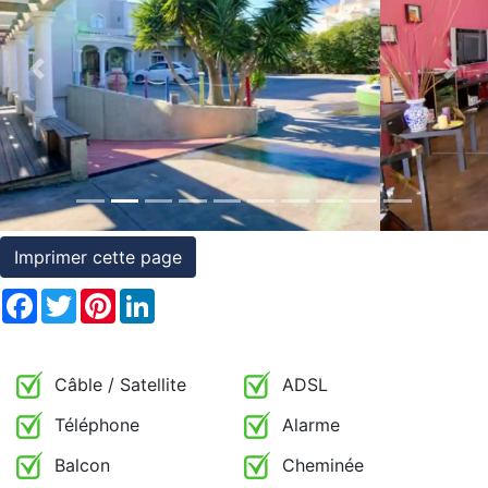
et
conditions
Previous
Nex
Témoignages
Conseils
Juridiques
Imprimer cette page
Facebook
Twitter
Pinterest
LinkedIn
Câble / Satellite
ADSL
Téléphone
Alarme
Balcon
Cheminée