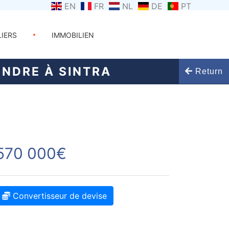
EN
FR
NL
DE
PT
LIERS
IMMOBILIEN
ENDRE À SINTRA
Return
570 000€
Convertisseur de devise