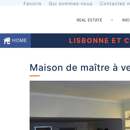
Favoris
Qui sommes-nous
Contactez 
REAL ESTATE
IMO
LISBONNE ET 
HOME
Favoris
Maison de maître à ve
Qui
sommes-
nous
Contactez
nous
Termes