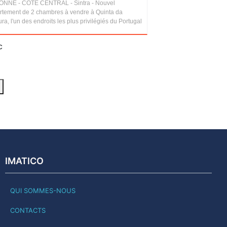
ONNE - CÔTE CENTRAL - Sintra - Nouvel
rtement de 2 chambres à vendre à Quinta da
ra, l'un des endroits les plus privilégiés du Portugal
c
IMATICO
QUI SOMMES-NOUS
CONTACTS