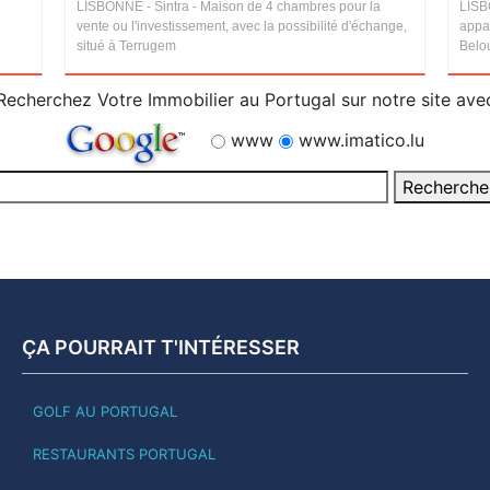
LISBONNE - Sintra - Maison de 4 chambres pour la
LISB
vente ou l'investissement, avec la possibilité d'échange,
appa
situé à Terrugem
Belou
Recherchez Votre Immobilier au Portugal sur notre site ave
www
www.imatico.lu
ÇA POURRAIT T'INTÉRESSER
GOLF AU PORTUGAL
RESTAURANTS PORTUGAL