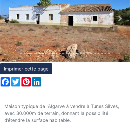
et
conditions
Previous
Nex
Témoignages
Conseils
Juridiques
Imprimer cette page
Facebook
Twitter
Pinterest
LinkedIn
Maison typique de l’Algarve à vendre à Tunes Silves,
avec 30.000m de terrain, donnant la possibilité
d’étendre la surface habitable.