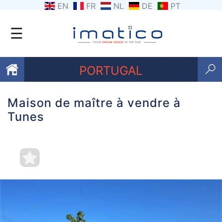
EN
FR
NL
DE
PT
☰
PORTUGAL
Maison de maître à vendre à
Favoris
Tunes
Qui
sommes-
nous
Contactez
nous
Termes