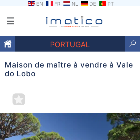
EN
FR
NL
DE
PT
☰
PORTUGAL
Maison de maître à vendre à Vale
Favoris
do Lobo
Qui
sommes-
nous
Contactez
nous
Termes