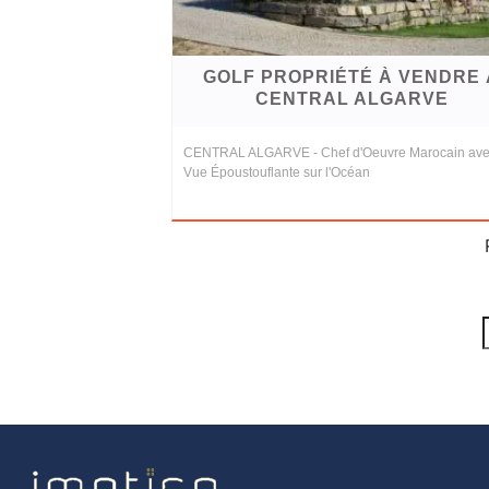
GOLF PROPRIÉTÉ À VENDRE 
CENTRAL ALGARVE
CENTRAL ALGARVE - Chef d'Oeuvre Marocain av
Vue Époustouflante sur l'Océan