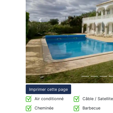
et
conditions
Previous
Témoignages
Conseils
Juridiques
Imprimer cette page
Air conditionné
Câble / Satellite
Cheminée
Barbecue