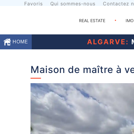
Favoris
Qui sommes-nous
Contactez 
REAL ESTATE
IMO
ALGARVE:
M
HOME
Favoris
Maison de maître à v
Qui
sommes-
nous
Contactez
nous
Termes