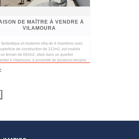
AISON DE MAÎTRE À VENDRE À
VILAMOURA
 fantastique et moderne villa de 4 chambres avec
uperficie de construction de 312m2, est insérée
un terrain de 692m2, situé dans un quartier
entiel à Vilamoura, à proximité de plusieurs terrains
c