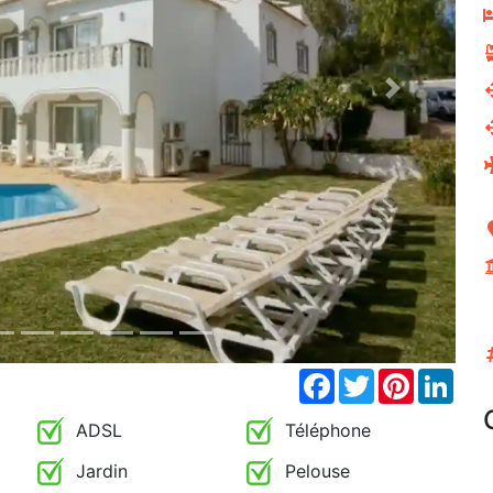
Next
Facebook
Twitter
Pinterest
Link
ADSL
Téléphone
Jardin
Pelouse