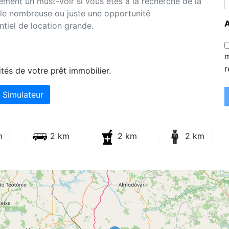
inement un must-voir si vous êtes à la recherche de la
lle nombreuse ou juste une opportunité
ntiel de location grande.
m
r
tés de votre prêt immobilier.
Simulateur
m
2 km
2 km
2 km