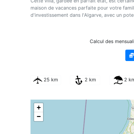
Cette villa, gardée en parfait état, est certa
maison de vacances parfaite pour votre fami
d'investissement dans l'Algarve, avec un pote
Calcul des mensuali
25 km
2 km
2 k
+
−