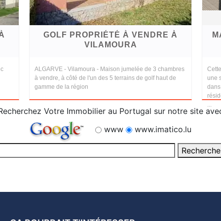
À
GOLF PROPRIÉTÉ À VENDRE À
M
VILAMOURA
ec
ALGARVE - Vilamoura - Maison jumelée de 3 chambres
Cette
à vendre, à côté de l'un des 5 terrains de golf haut de
une s
gamme de la région
dans 
résid
...
Recherchez Votre Immobilier au Portugal sur notre site ave
www
www.imatico.lu