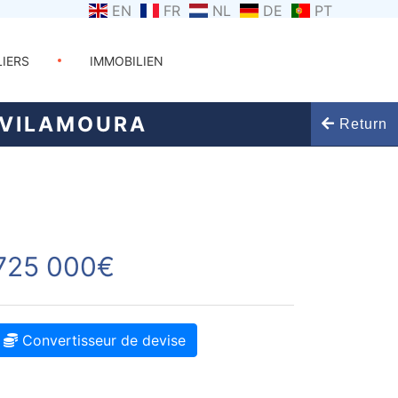
EN
FR
NL
DE
PT
LIERS
IMMOBILIEN
 VILAMOURA
Return
725 000€
Convertisseur de devise