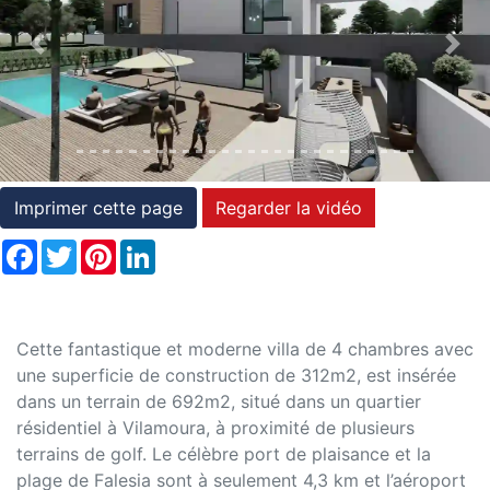
et
Previous
Nex
conditions
Témoignages
Conseils
Juridiques
Imprimer cette page
Regarder la vidéo
Facebook
Twitter
Pinterest
LinkedIn
Cette fantastique et moderne villa de 4 chambres avec
une superficie de construction de 312m2, est insérée
dans un terrain de 692m2, situé dans un quartier
résidentiel à Vilamoura, à proximité de plusieurs
terrains de golf. Le célèbre port de plaisance et la
plage de Falesia sont à seulement 4,3 km et l’aéroport