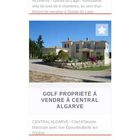
ALGARVE - Quinta do Lago - Ravissante
villa de luxe de 4 chambres, au sein d'un
Resort de prestige à Quinta do Lago
GOLF PROPRIÉTÉ À
VENDRE À CENTRAL
ALGARVE
CENTRAL ALGARVE - Chef d'Oeuvre
Marocain avec Vue Époustouflante sur
l'Océan