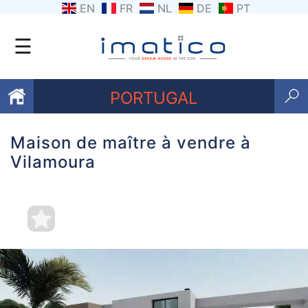
EN
FR
NL
DE
PT
☰
PORTUGAL
Maison de maître à vendre à
Favoris
Vilamoura
Qui
sommes-
nous
Contactez
nous
Termes