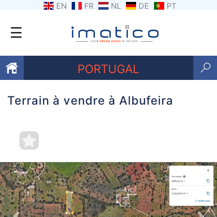
EN
FR
NL
DE
PT
☰
PORTUGAL
Terrain à vendre à Albufeira
Favoris
Qui
sommes-
nous
Contactez
nous
Termes