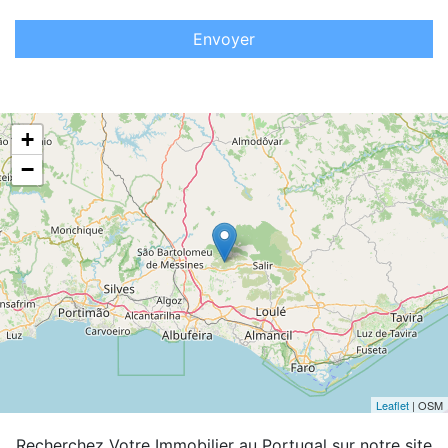
Envoyer
+
−
Leaflet
| OSM
Recherchez Votre Immobilier au Portugal sur notre site