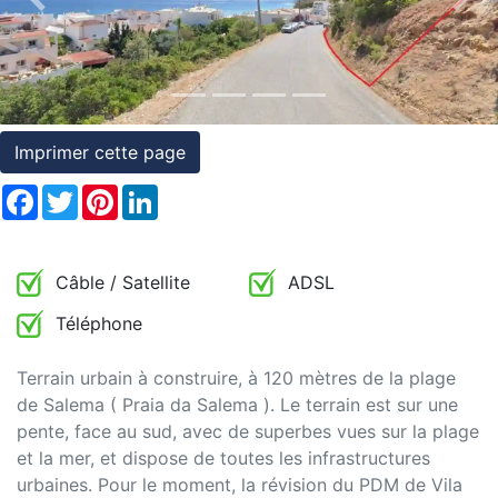
Previous
Nex
et
conditions
Témoignages
Imprimer cette page
Conseils
Juridiques
Facebook
Twitter
Pinterest
LinkedIn
Câble / Satellite
ADSL
Téléphone
Terrain urbain à construire, à 120 mètres de la plage
de Salema ( Praia da Salema ). Le terrain est sur une
pente, face au sud, avec de superbes vues sur la plage
et la mer, et dispose de toutes les infrastructures
urbaines. Pour le moment, la révision du PDM de Vila