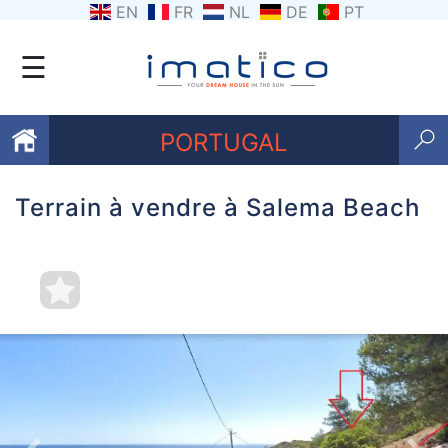
EN
FR
NL
DE
PT
☰
PORTUGAL
Terrain à vendre à Salema Beach
Favoris
Qui
sommes-
nous
Contactez
nous
Termes