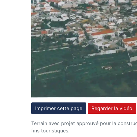
et
conditions
Previous
Témoignages
Conseils
Juridiques
Imprimer cette page
Regarder la vidéo
Terrain avec projet approuvé pour la construct
fins touristiques.