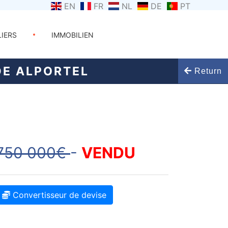
EN
FR
NL
DE
PT
LIERS
IMMOBILIEN
DE ALPORTEL
Return
750 000€
-
VENDU
Convertisseur de devise