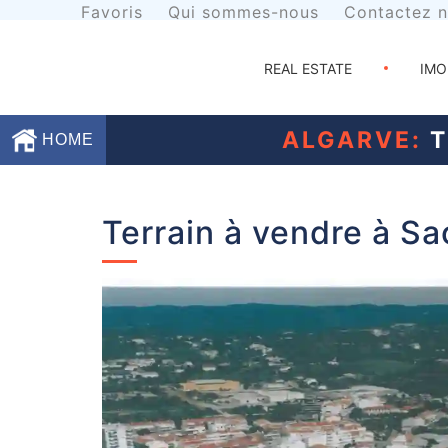
Favoris
Qui sommes-nous
Contactez 
REAL ESTATE
IMO
ALGARVE:
T
HOME
Favoris
Terrain à vendre à Sa
Qui
sommes-
nous
Contactez
nous
Termes