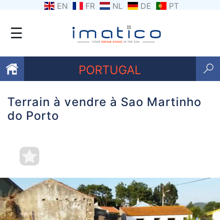
EN
FR
NL
DE
PT
☰
PORTUGAL
Terrain à vendre à Sao Martinho
Favoris
do Porto
Qui
sommes-
nous
Contactez
nous
Termes