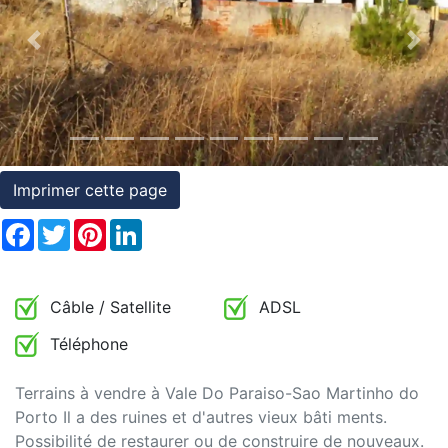
et
Previous
Nex
conditions
Témoignages
Conseils
Juridiques
Imprimer cette page
Facebook
Twitter
Pinterest
LinkedIn
Câble / Satellite
ADSL
Téléphone
Terrains à vendre à Vale Do Paraiso-Sao Martinho do
Porto Il a des ruines et d'autres vieux bâti ments.
Possibilité de restaurer ou de construire de nouveaux.