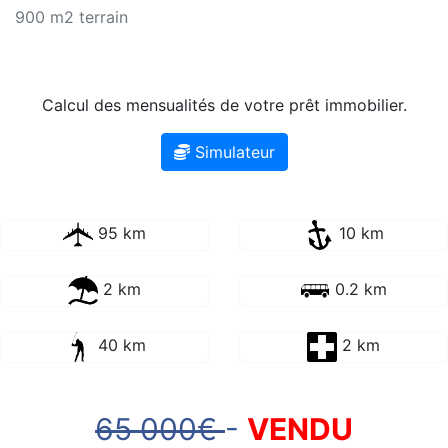
900 m2 terrain
Calcul des mensualités de votre prêt immobilier.
Simulateur
95 km
10 km
2 km
0.2 km
40 km
2 km
65 000€
-
VENDU