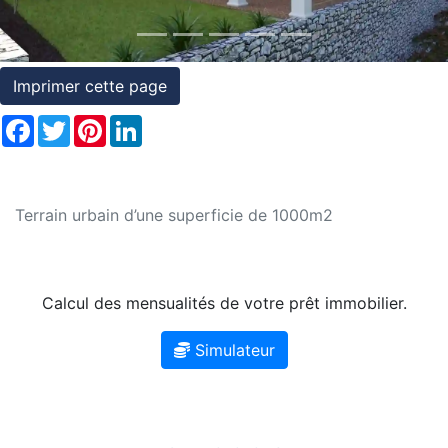
et
conditions
Imprimer cette page
Témoignages
Facebook
Twitter
Pinterest
LinkedIn
Conseils
Juridiques
Terrain urbain d’une superficie de 1000m2
Calcul des mensualités de votre prêt immobilier.
Simulateur