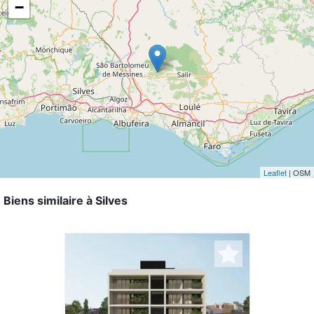
−
Leaflet
| OSM
Biens similaire à Silves