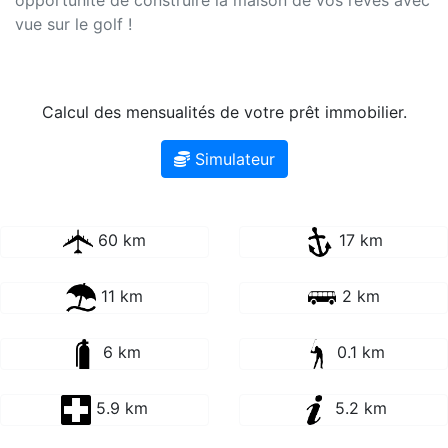
vue sur le golf !
Calcul des mensualités de votre prêt immobilier.
Simulateur
60 km
17 km
11 km
2 km
6 km
0.1 km
5.9 km
5.2 km