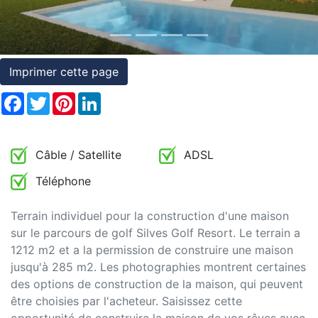
et
conditions
Témoignages
Imprimer cette page
Facebook
Twitter
Pinterest
LinkedIn
Conseils
Juridiques
Câble / Satellite
ADSL
Téléphone
Terrain individuel pour la construction d'une maison
sur le parcours de golf Silves Golf Resort. Le terrain a
1212 m2 et a la permission de construire une maison
jusqu'à 285 m2. Les photographies montrent certaines
des options de construction de la maison, qui peuvent
être choisies par l'acheteur. Saisissez cette
opportunité de construire la maison de vos rêves avec