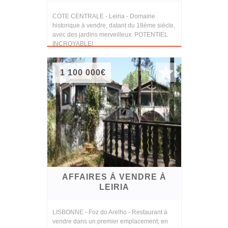
COTE CENTRALE - Leiria - Domaine
historique à vendre, datant du 18ème siècle,
avec des jardins merveilleux. POTENTIEL
INCROYABLE!
1 100 000€
AFFAIRES À VENDRE À
LEIRIA
LISBONNE - Foz do Arelho - Restaurant à
vendre dans un premier emplacement, en