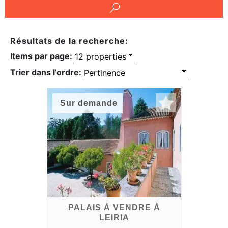
et
conditions
Résultats de la recherche:
Témoignages
Items par page:
Trier dans l’ordre:
Conseils
Juridiques
Sur demande
PALAIS À VENDRE À
LEIRIA