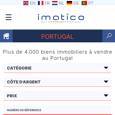
EN
FR
NL
DE
PT
☰
PORTUGAL
Plus de 4.000 biens immobiliers à vendre
Favoris
au Portugal
Qui
sommes-
nous
Contactez
nous
Termes