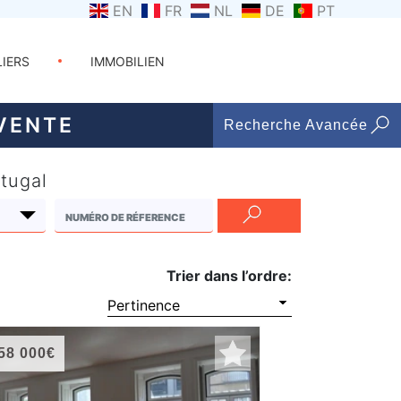
EN
FR
NL
DE
PT
LIERS
IMMOBILIEN
VENTE
Recherche Avancée
tugal
Trier dans l’ordre:
58 000€