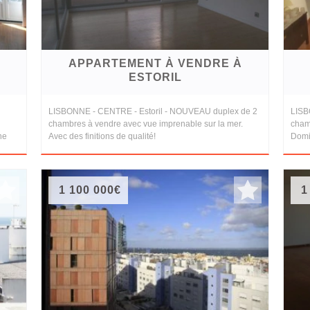
APPARTEMENT À VENDRE À
ESTORIL
LISBONNE - CENTRE - Estoril - NOUVEAU duplex de 2
LISB
chambres à vendre avec vue imprenable sur la mer.
cham
ne
Avec des finitions de qualité!
Domi
1 100 000€
1