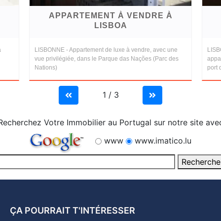
APPARTEMENT À VENDRE À
LISBOA
à
LISBONNE - Appartement de luxe à vendre, avec une
LISB
vue privilégiée, dans le Parque das Nações (Parc des
appa
Nations)
port 
1 / 3
Recherchez Votre Immobilier au Portugal sur notre site ave
www
www.imatico.lu
ÇA POURRAIT T'INTÉRESSER