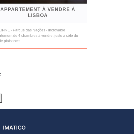
APPARTEMENT À VENDRE À
LISBOA
ONNE - Parque das Nações - Incroyable
rtement de 4 chambres à vendre, juste à côté du
de plaisance
c
IMATICO