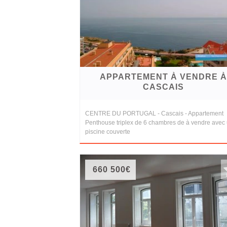
et
conditions
Témoignages
Conseils
APPARTEMENT À VENDRE À
Juridiques
CASCAIS
CENTRE DU PORTUGAL - Cascais - Appartement
Penthouse triplex de 6 chambres de à vendre avec
piscine couverte
660 500€