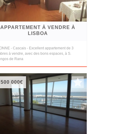
APPARTEMENT À VENDRE À
LISBOA
ONNE - Cascais - Excellent appartement de 3
bres à vendre, avec des bons espaces, à S.
ngos de Rana
 500 000€