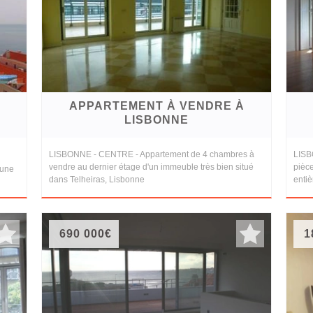
APPARTEMENT À VENDRE À
LISBONNE
LISBONNE - CENTRE - Appartement de 4 chambres à
LISB
vendre au dernier étage d'un immeuble très bien situé
pièc
 une
dans Telheiras, Lisbonne
enti
690 000€
1