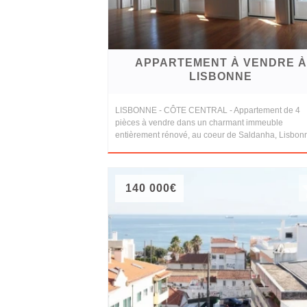
APPARTEMENT À VENDRE À
LISBONNE
LISBONNE - CÔTE CENTRAL - Appartement de 4
pièces à vendre dans un charmant immeuble
entièrement rénové, au coeur de Saldanha, Lisbon
140 000€