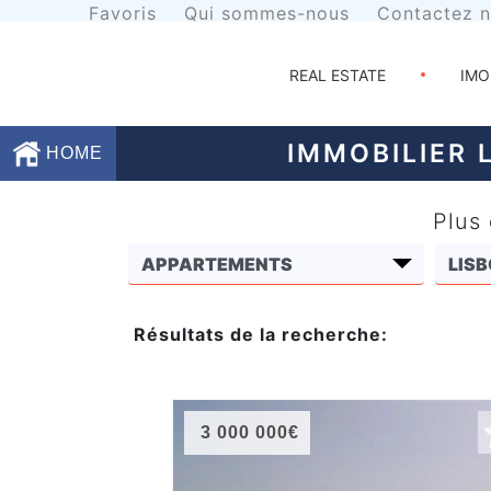
Favoris
Qui sommes-nous
Contactez 
REAL ESTATE
IMO
IMMOBILIER 
HOME
Plus
Favoris
Qui
sommes-
Résultats de la recherche:
nous
Contactez
nous
3 000 000€
Termes