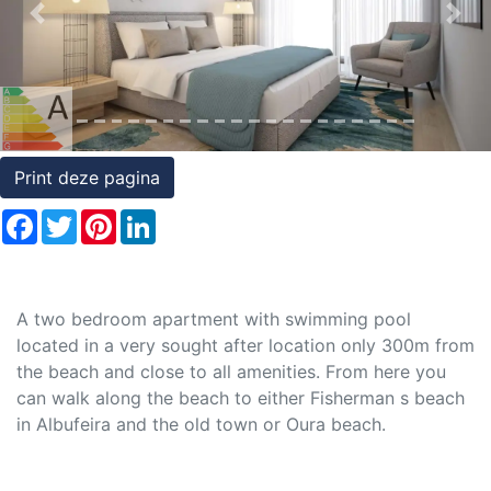
Previous
Nex
Rechten
op
onroerend
goed
Print deze pagina
Facebook
Twitter
Pinterest
LinkedIn
A two bedroom apartment with swimming pool
located in a very sought after location only 300m from
the beach and close to all amenities. From here you
can walk along the beach to either Fisherman s beach
in Albufeira and the old town or Oura beach.