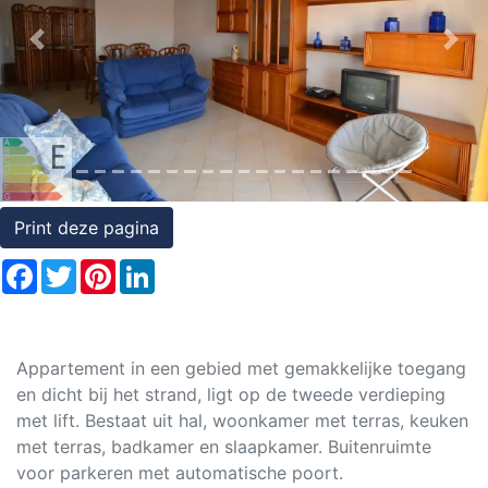
Rechten
Previous
Nex
op
onroerend
goed
Print deze pagina
Facebook
Twitter
Pinterest
LinkedIn
Appartement in een gebied met gemakkelijke toegang
en dicht bij het strand, ligt op de tweede verdieping
met lift. Bestaat uit hal, woonkamer met terras, keuken
met terras, badkamer en slaapkamer. Buitenruimte
voor parkeren met automatische poort.