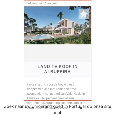
het zand van São João
LAND TE KOOP IN
ALBUFEIRA
Perceel grond voor de bouw van 3
slaapkamer villa met kelder en prive
zwembad, in het gebied van Vale Navio in
Albufeira. Het perceel heeft al een
vergunningsvergunning, die onmiddellijke
Zoek naar uw onroerend goed in Portugal op onze site
bouw mogelijk maakt. De bou...
met