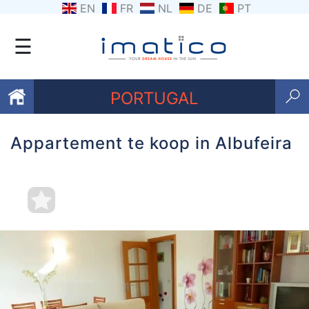
EN
FR
NL
DE
PT
☰
PORTUGAL
Appartement te koop in Albufeira
Favorieten
Over
ons
Contacten
Voorwaarden
Getuigenissen