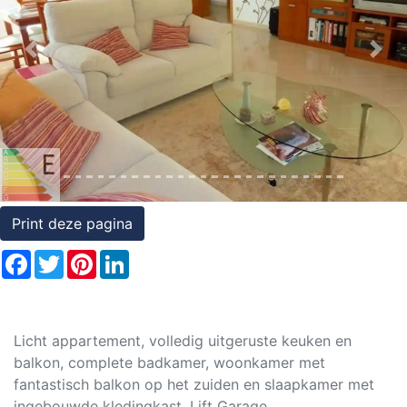
Rechten
op
Previous
Nex
onroerend
goed
Print deze pagina
Facebook
Twitter
Pinterest
LinkedIn
Licht appartement, volledig uitgeruste keuken en
balkon, complete badkamer, woonkamer met
fantastisch balkon op het zuiden en slaapkamer met
ingebouwde kledingkast. Lift Garage