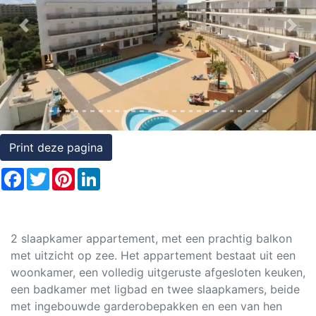
Rechten
Previous
Nex
op
onroerend
goed
Print deze pagina
Facebook
Twitter
Pinterest
LinkedIn
2 slaapkamer appartement, met een prachtig balkon
met uitzicht op zee. Het appartement bestaat uit een
woonkamer, een volledig uitgeruste afgesloten keuken,
een badkamer met ligbad en twee slaapkamers, beide
met ingebouwde garderobepakken en een van hen