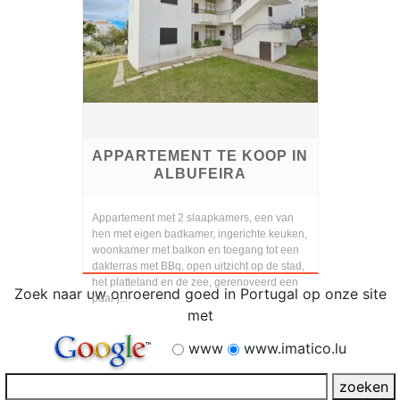
APPARTEMENT TE KOOP IN
ALBUFEIRA
Appartement met 2 slaapkamers, een van
hen met eigen badkamer, ingerichte keuken,
woonkamer met balkon en toegang tot een
dakterras met BBq, open uitzicht op de stad,
het platteland en de zee, gerenoveerd een
Zoek naar uw onroerend goed in Portugal op onze site
paar j...
met
www
www.imatico.lu