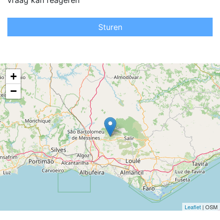
vraag kan reageren
Sturen
+
−
Leaflet
| OSM