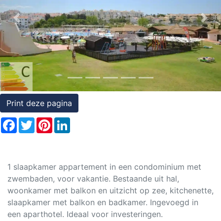
Rechten
Previous
Nex
op
onroerend
goed
Print deze pagina
Facebook
Twitter
Pinterest
LinkedIn
1 slaapkamer appartement in een condominium met
zwembaden, voor vakantie. Bestaande uit hal,
woonkamer met balkon en uitzicht op zee, kitchenette,
slaapkamer met balkon en badkamer. Ingevoegd in
een aparthotel. Ideaal voor investeringen.