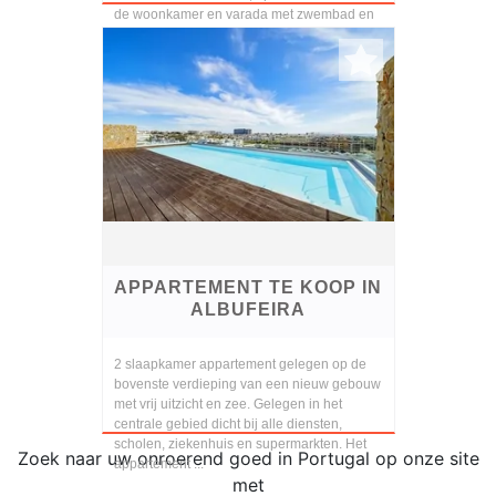
de woonkamer en varada met zwembad en
uitzicht op ...
APPARTEMENT TE KOOP IN
ALBUFEIRA
2 slaapkamer appartement gelegen op de
bovenste verdieping van een nieuw gebouw
met vrij uitzicht en zee. Gelegen in het
centrale gebied dicht bij alle diensten,
scholen, ziekenhuis en supermarkten. Het
Zoek naar uw onroerend goed in Portugal op onze site
appartement ...
met