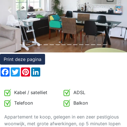
Rechten
Previous
Nex
op
onroerend
goed
Print deze pagina
Facebook
Twitter
Pinterest
LinkedIn
Kabel / satelliet
ADSL
Telefoon
Balkon
Appartement te koop, gelegen in een zeer pestigious
woonwijk, met grote afwerkingen, op 5 minuten lopen