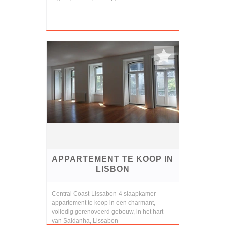
APPARTEMENT TE KOOP IN
LISBON
Central Coast-Lissabon-4 slaapkamer
appartement te koop in een charmant,
volledig gerenoveerd gebouw, in het hart
van Saldanha, Lissabon