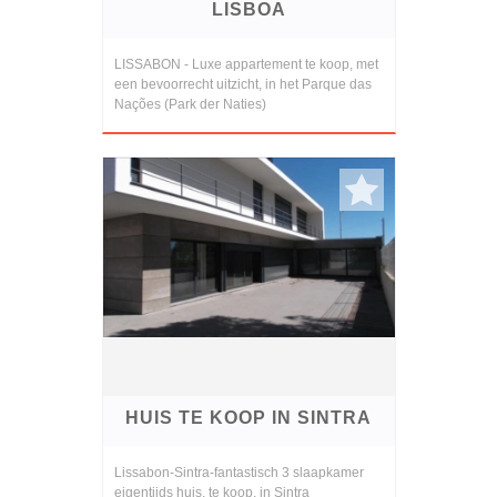
LISBOA
LISSABON - Luxe appartement te koop, met
een bevoorrecht uitzicht, in het Parque das
Nações (Park der Naties)
HUIS TE KOOP IN SINTRA
Lissabon-Sintra-fantastisch 3 slaapkamer
eigentijds huis, te koop, in Sintra