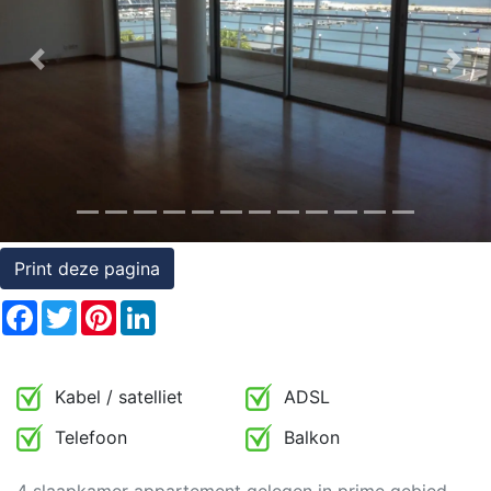
Rechten
op
Previous
Nex
onroerend
goed
Print deze pagina
Facebook
Twitter
Pinterest
LinkedIn
Kabel / satelliet
ADSL
Telefoon
Balkon
4 slaapkamer appartement gelegen in prime gebied