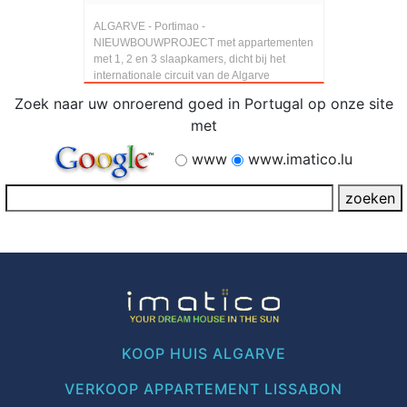
ALGARVE - Portimao -
NIEUWBOUWPROJECT met appartementen
met 1, 2 en 3 slaapkamers, dicht bij het
internationale circuit van de Algarve
Zoek naar uw onroerend goed in Portugal op onze site
met
www
www.imatico.lu
KOOP HUIS ALGARVE
VERKOOP APPARTEMENT LISSABON