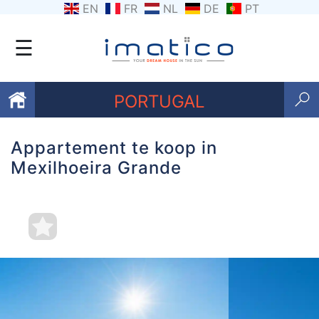
EN
FR
NL
DE
PT
☰
PORTUGAL
Appartement te koop in
Favorieten
Mexilhoeira Grande
Over
ons
Contacten
Voorwaarden
Getuigenissen