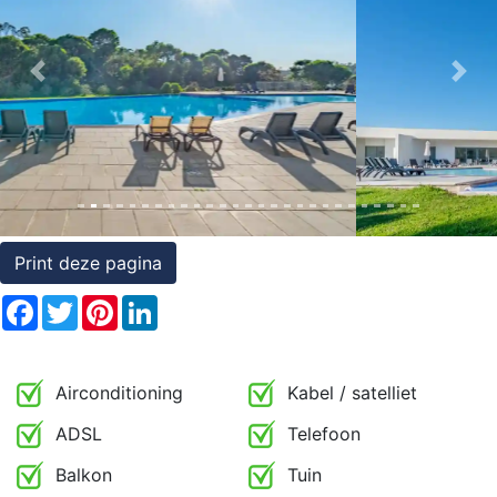
Rechten
op
Previous
Nex
onroerend
goed
Print deze pagina
Facebook
Twitter
Pinterest
LinkedIn
Airconditioning
Kabel / satelliet
ADSL
Telefoon
Balkon
Tuin