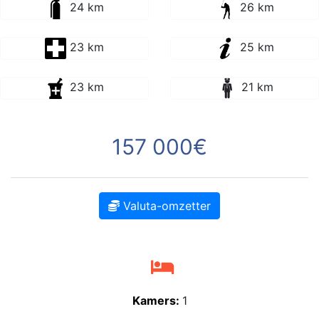
24 km
26 km
23 km
25 km
23 km
21 km
157 000€
Valuta-omzetter
Kamers:
1