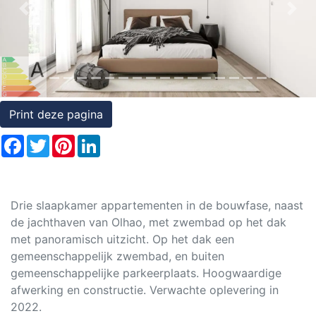
Previous
Nex
Rechten
op
onroerend
goed
Print deze pagina
Facebook
Twitter
Pinterest
LinkedIn
Drie slaapkamer appartementen in de bouwfase, naast
de jachthaven van Olhao, met zwembad op het dak
met panoramisch uitzicht. Op het dak een
gemeenschappelijk zwembad, en buiten
gemeenschappelijke parkeerplaats. Hoogwaardige
afwerking en constructie. Verwachte oplevering in
2022.