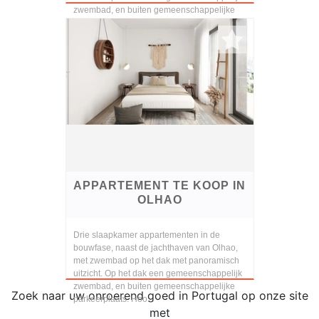
zwembad, en buiten gemeenschappelijke
parkeerplaats. Hoo...
APPARTEMENT TE KOOP IN
OLHAO
Drie slaapkamer appartementen in de
bouwfase, naast de jachthaven van Olhao,
met zwembad op het dak met panoramisch
uitzicht. Op het dak een gemeenschappelijk
zwembad, en buiten gemeenschappelijke
Zoek naar uw onroerend goed in Portugal op onze site
parkeerplaats. Hoo...
met