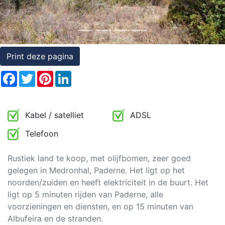
Rechten
op
onroerend
Print deze pagina
goed
Facebook
Twitter
Pinterest
LinkedIn
Kabel / satelliet
ADSL
Telefoon
Rustiek land te koop, met olijfbomen, zeer goed
gelegen in Medronhal, Paderne. Het ligt op het
noorden/zuiden en heeft elektriciteit in de buurt. Het
ligt op 5 minuten rijden van Paderne, alle
voorzieningen en diensten, en op 15 minuten van
Albufeira en de stranden.